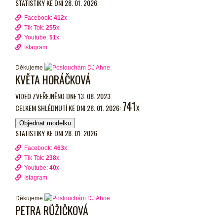
STATISTIKY KE DNI 28. 01. 2026
Facebook:
412
x
Tik Tok:
255
x
Youtube:
51
x
Istagram
Děkujeme
KVĚTA HORÁČKOVÁ
VIDEO ZVEŘEJNĚNO DNE 13. 08. 2023
741
CELKEM SHLÉDNUTÍ KE DNI 28. 01. 2026:
X
Objednat modelku
STATISTIKY KE DNI 28. 01. 2026
Facebook:
463
x
Tik Tok:
238
x
Youtube:
40
x
Istagram
Děkujeme
PETRA RŮŽIČKOVÁ