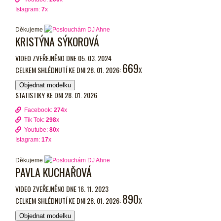
Istagram:
7
x
Děkujeme
KRISTÝNA SÝKOROVÁ
VIDEO ZVEŘEJNĚNO DNE 05. 03. 2024
669
CELKEM SHLÉDNUTÍ KE DNI 28. 01. 2026:
X
Objednat modelku
STATISTIKY KE DNI 28. 01. 2026
Facebook:
274
x
Tik Tok:
298
x
Youtube:
80
x
Istagram:
17
x
Děkujeme
PAVLA KUCHAŘOVÁ
VIDEO ZVEŘEJNĚNO DNE 16. 11. 2023
890
CELKEM SHLÉDNUTÍ KE DNI 28. 01. 2026:
X
Objednat modelku