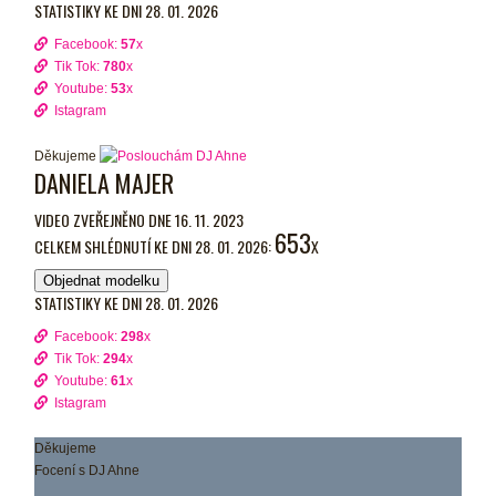
STATISTIKY KE DNI 28. 01. 2026
Facebook:
57
x
Tik Tok:
780
x
Youtube:
53
x
Istagram
Děkujeme
DANIELA MAJER
VIDEO ZVEŘEJNĚNO DNE 16. 11. 2023
653
CELKEM SHLÉDNUTÍ KE DNI 28. 01. 2026:
X
Objednat modelku
STATISTIKY KE DNI 28. 01. 2026
Facebook:
298
x
Tik Tok:
294
x
Youtube:
61
x
Istagram
Děkujeme
Focení s DJ Ahne