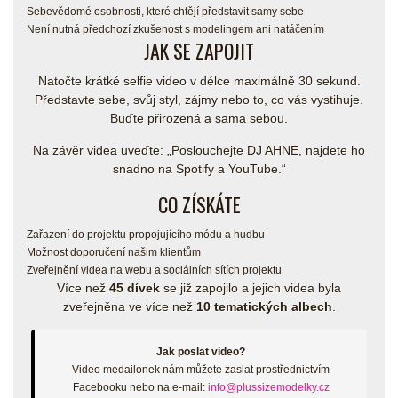
Sebevědomé osobnosti, které chtějí představit samy sebe
Není nutná předchozí zkušenost s modelingem ani natáčením
JAK SE ZAPOJIT
Natočte krátké selfie video v délce maximálně 30 sekund.
Představte sebe, svůj styl, zájmy nebo to, co vás vystihuje.
Buďte přirozená a sama sebou.
Na závěr videa uveďte:
„Poslouchejte DJ AHNE, najdete ho
snadno na Spotify a YouTube.“
CO ZÍSKÁTE
Zařazení do projektu propojujícího módu a hudbu
Možnost doporučení našim klientům
Zveřejnění videa na webu a sociálních sítích projektu
Více než
45 dívek
se již zapojilo a jejich videa byla
zveřejněna ve více než
10 tematických albech
.
Jak poslat video?
Video medailonek nám můžete zaslat prostřednictvím
Facebooku nebo na e-mail:
info@plussizemodelky.cz