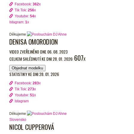
Facebook:
362
x
Tik Tok:
256
x
Youtube:
54
x
Istagram:
1
x
Děkujeme
DENISA OMORODION
VIDEO ZVEŘEJNĚNO DNE 06. 08. 2023
607
CELKEM SHLÉDNUTÍ KE DNI 28. 01. 2026:
X
Objednat modelku
STATISTIKY KE DNI 28. 01. 2026
Facebook:
283
x
Tik Tok:
273
x
Youtube:
51
x
Istagram
Děkujeme
Slovensko
NICOL CUPPEROVÁ