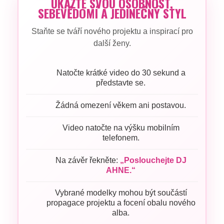
UKAŽTE SVOU OSOBNOST,
SEBEVĚDOMÍ A JEDINEČNÝ STYL
Staňte se tváří nového projektu a inspirací pro
další ženy.
Natočte krátké video do 30 sekund a
představte se.
Žádná omezení věkem ani postavou.
Video natočte na výšku mobilním
telefonem.
Na závěr řekněte:
„Poslouchejte DJ
AHNE.“
Vybrané modelky mohou být součástí
propagace projektu a focení obalu nového
alba.