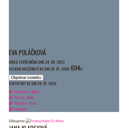
EVA POLÁČKOVÁ
VIDEO ZVEŘEJNĚNO DNE 24. 08. 2023
694
CELKEM SHLÉDNUTÍ KE DNI 28. 01. 2026:
X
Objednat modelku
STATISTIKY KE DNI 28. 01. 2026
Facebook:
307
x
Tik Tok:
264
x
Youtube:
123
x
Istagram
Děkujeme
JANA KLAPSIOVÁ