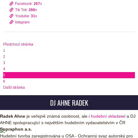
Facebook:
267
x
Tik Tok:
266
x
Youtube:
31
x
Istagram
Předchozí stránka
1
2
3
4
5
6
Další stránka
DJ AHNE RADEK
Radek Ahne
je veřejně známá osobnost, ale i
hudební skladatel
a DJ
AHNE spolupracující s největším hudebním vydavatelstvím v ČR
Supraphon a.s.
Hudební tvorba zaregistrována u OSA - Ochranný svaz autorský pro