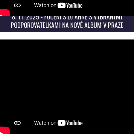
8. 11. 2025 - FOCENÍ S DJ AHNE S VYBRANÝMI
PODPOROVATELKAMI NA NOVÉ ALBUM V PRAZE