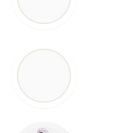
Anna Marie
Bucková
Fotografie
VÍTĚZKA
MISS 2023
Jessica Růžičková
Fotografie