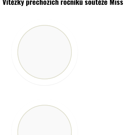
Vítězky přechozích ročníků soutěže Miss
VÍTĚZKA
MISS 2025
Žaneta Lillien
Hubinková
Fotografie
VÍTĚZKA
MISS 2024