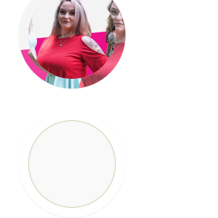
VÍTĚZKA
MISS 2022
Anna Salounová
Fotografie
VÍTĚZKA
MISS 2021
Lenka Krejčí
Fotografie