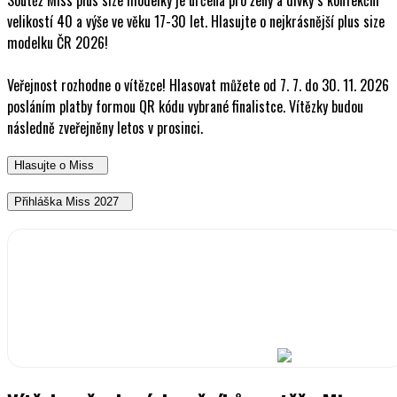
Soutěž Miss plus size modelky je určena pro ženy a dívky s konfekční
velikostí 40 a výše ve věku 17-30 let. Hlasujte o nejkrásnější plus size
modelku ČR 2026!
Veřejnost rozhodne o vítězce! Hlasovat můžete od 7. 7. do 30. 11. 2026
posláním platby formou QR kódu vybrané finalistce. Vítězky budou
následně zveřejněny letos v prosinci.
Hlasujte o Miss
Přihláška Miss 2027