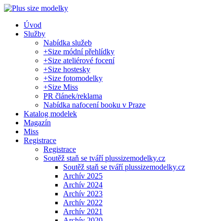
Úvod
Služby
Nabídka služeb
+Size módní přehlídky
+Size ateliérové focení
+Size hostesky
+Size fotomodelky
+Size Miss
PR článek/reklama
Nabídka nafocení booku v Praze
Katalog modelek
Magazín
Miss
Registrace
Registrace
Soutěž staň se tváří plussizemodelky.cz
Soutěž staň se tváří plussizemodelky.cz
Archív 2025
Archív 2024
Archív 2023
Archív 2022
Archív 2021
Archív 2020