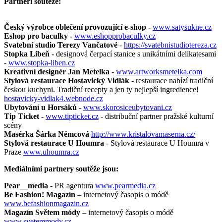
Partneři soutěže:
Český výrobce oblečení provozující e-shop -
www.satysukne.cz
Eshop pro baculky -
www.eshopprobaculky.cz
Svatební studio Terezy Vančatové
-
https://svatebnistudiotereza.cz
Stopka Libeň -
designová čerpací stanice s unikátními delikatesami
-
www.stopka-liben.cz
Kreativní designér Jan Metelka -
www.artworksmetelka.com
Stylová restaurace Hostavický Vidlák
- restaurace nabízí tradiční
českou kuchyni. Tradiční recepty a jen ty nejlepší ingredience!
hostavicky-vidlak4.webnode.cz
Ubytování u Horsáků
-
www.skorosiceubytovani.cz
Tip Ticket -
www.tipticket.cz
- distribuční partner pražské kulturní
scény
Masérka Šárka Němcová
http://www.kristalovamaserna.cz/
Stylová restaurace U Houmra
- Stylová restaurace U Houmra v
Praze
www.uhoumra.cz
Mediálními partnery soutěže jsou:
Pear__media -
PR agentura
www.pearmedia.cz
Be Fashion! Magazín
– internetový časopis o módě
www.befashionmagazin.cz
Magazín Světem módy
– internetový časopis o módě
www.svetemmody.cz