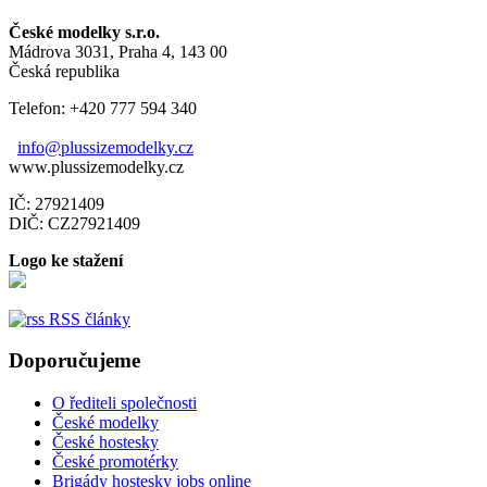
České modelky s.r.o.
Mádrova 3031, Praha 4, 143 00
Česká republika
Telefon: +420 777 594 340
info@plussizemodelky.cz
www.plussizemodelky.cz
IČ: 27921409
DIČ: CZ27921409
Logo ke stažení
RSS články
Doporučujeme
O řediteli společnosti
České modelky
České hostesky
České promotérky
Brigády hostesky jobs online