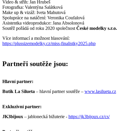
Video & střih: Jan Hrubeš
Fotografka: Valentýna Salátková
Make up & vizáž: Iveta Mahutová
Spolupráce na natáčení: Veronika Coufalová
Asistentka videoprodukce: Jana Absolonová
Soutěž pořádá od roku 2020 společnost
České modelky s.r.o.
Více informací a možnost hlasování:
https://plussizemodelky.cz/miss-finalistky2025.php
Partneři soutěže jsou:
Hlavní partner:
Butik La Silueta
– hlavní partner soutěže –
www.lasilueta.cz
Exkluzivní partner:
JK3bijoux
– jablonecká bižuterie -
https://jk3bijoux.cz/cs/