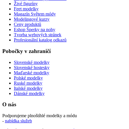
Živé figuríny
Feet modelky
Magazín Světem módy
Modelingové kurzy
Ceny produktů
Eshop Šperky na nohy
Tvorba webových stránek
Profesionální katalog odkazů
Pobočky v zahraničí
Slovenské modelky
Slovenské hostesky
Maďarské modelky
Polské modelky
Ruské modelky
Italské modelky
Dánské modelky
O nás
Podporujeme plnoštíhlé modelky a módu
-
nabídka služeb