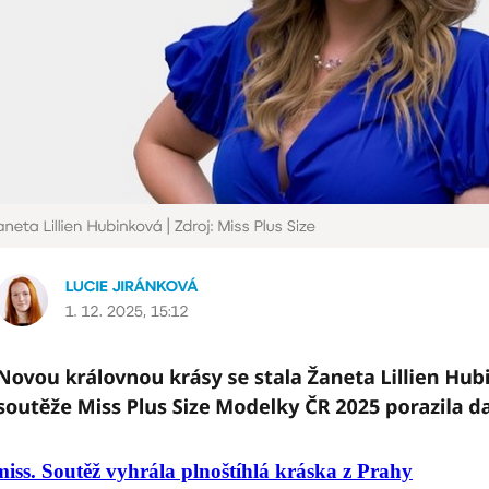
iss. Soutěž vyhrála plnoštíhlá kráska z Prahy