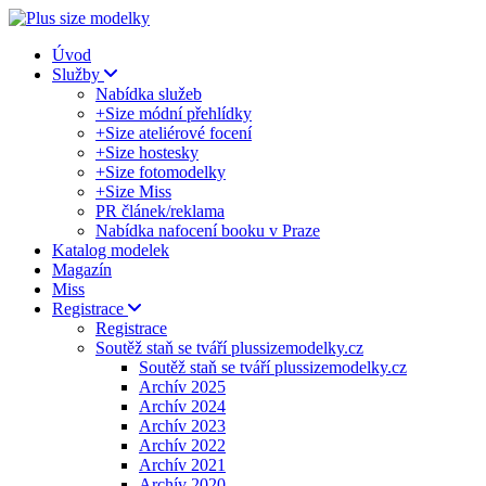
Úvod
Služby
Nabídka služeb
+Size módní přehlídky
+Size ateliérové focení
+Size hostesky
+Size fotomodelky
+Size Miss
PR článek/reklama
Nabídka nafocení booku v Praze
Katalog modelek
Magazín
Miss
Registrace
Registrace
Soutěž staň se tváří plussizemodelky.cz
Soutěž staň se tváří plussizemodelky.cz
Archív 2025
Archív 2024
Archív 2023
Archív 2022
Archív 2021
Archív 2020