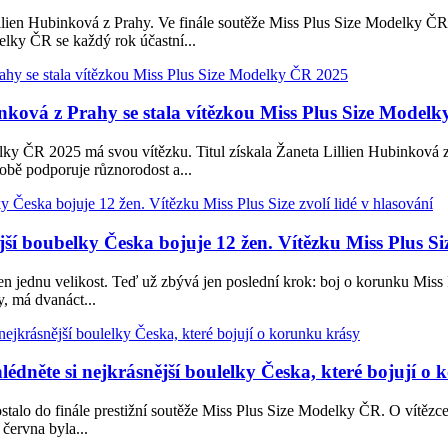
llien Hubinková z Prahy. Ve finále soutěže Miss Plus Size Modelky ČR
elky ČR se každý rok účastní...
inková z Prahy se stala vítězkou Miss Plus Size Model
lky ČR 2025 má svou vítězku. Titul získala Žaneta Lillien Hubinková z
bě podporuje různorodost a...
jší boubelky Česka bojuje 12 žen. Vítězku Miss Plus Siz
 jen jednu velikost. Teď už zbývá jen poslední krok: boj o korunku Mis
, má dvanáct...
lédněte si nejkrásnější boulelky Česka, které bojují o
stalo do finále prestižní soutěže Miss Plus Size Modelky ČR. O vítězce
června byla...