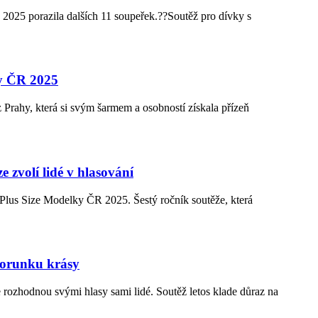
 2025 porazila dalších 11 soupeřek.??Soutěž pro dívky s
ky ČR 2025
 Prahy, která si svým šarmem a osobností získala přízeň
e zvolí lidé v hlasování
s Plus Size Modelky ČR 2025. Šestý ročník soutěže, která
 korunku krásy
 rozhodnou svými hlasy sami lidé. Soutěž letos klade důraz na