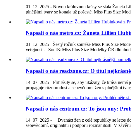
01. 12. 2025 - Novou královnou krásy se stala Žaneta Li
plnějšími tvary se konala už pošesté. Miss Plus Size Mod
Napsali o nás metro.cz: Žaneta Lillien Hub
01. 12. 2025 - Šestý ročník soutěže Miss Plus Size Mode
veřejnosti. Soutěž Miss Plus Size Modelky ČR dlouhodo
Napsali o nás readzone.cz: O titul nejkrásně
14. 07. 2025 - Přihlásily se, aby ukázaly, že krása nemá
propaguje různorodost a sebevědomí žen s plnějšími tvary
Napsali o nás centrum.cz: To jsou ony: Proh
14. 07. 2025 - Dvanáct žen z celé republiky se letos do
sebevědomí, originalitu i podporu rozmanitosti. V závěru 