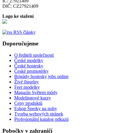
IČ: 27921409
DIČ: CZ27921409
Logo ke stažení
RSS články
Doporučujeme
O řediteli společnosti
České modelky
České hostesky
České promotérky
Brigády hostesky jobs online
Živé figuríny
Feet modelky
Magazín Světem módy
Modelingové kurzy
Ceny produktů
Eshop Šperky na nohy
Tvorba webových stránek
Profesionální katalog odkazů
Pobočky v zahraničí