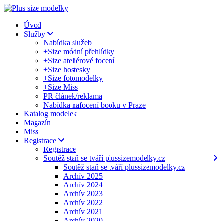
Úvod
Služby
Nabídka služeb
+Size módní přehlídky
+Size ateliérové focení
+Size hostesky
+Size fotomodelky
+Size Miss
PR článek/reklama
Nabídka nafocení booku v Praze
Katalog modelek
Magazín
Miss
Registrace
Registrace
Soutěž staň se tváří plussizemodelky.cz
Soutěž staň se tváří plussizemodelky.cz
Archív 2025
Archív 2024
Archív 2023
Archív 2022
Archív 2021
Archív 2020