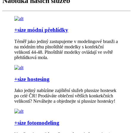
Nabídka našich služeb
+size módní přehlídky
Téměř jako jediný zastupujeme v modelingové branži a
na módním trhu plnoštíhlé modelky s konfekční
velikostí 44-48. Plnoštíhlé modelky ovládají ve světě
přehlídková mola.
+size hostesing
Jako jediný nabízíme zajištění služeb plussize hostesek
po celé ČR! Prodáváte oblečení větších konkekčních
velikostí? Neváhejte a objednejte si plussize hostesky!
+size fotomodeling