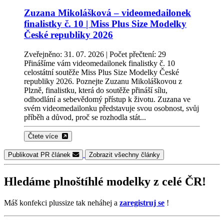
Zuzana Mikolášková – videomedailonek
finalistky č. 10 | Miss Plus Size Modelky
České republiky 2026
Zveřejněno: 31. 07. 2026 | Počet přečtení: 29
Přinášíme vám videomedailonek finalistky č. 10
celostátní soutěže Miss Plus Size Modelky České
republiky 2026. Poznejte Zuzanu Mikoláškovou z
Plzně, finalistku, která do soutěže přináší sílu,
odhodlání a sebevědomý přístup k životu. Zuzana ve
svém videomedailonku představuje svou osobnost, svůj
příběh a důvod, proč se rozhodla stát...
Čtete více
Publikovat PR článek
Zobrazit všechny články
Hledáme plnoštíhlé modelky z celé ČR!
Máš konfekci
plussize
tak neháhej a
zaregistruj se
!