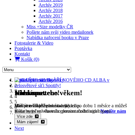
Archív 2019
Archív 2018
Archív 2017
Archív 2016
Miss +Size modelky ČR
Pošlete nám svůj video medailonek
Nabídka nafocení booku v Praze
Fotogalerie & Video
Poptávka
Kontakt
Košík (0)
1
2
3
Hledáme tebe!
Není omezeno věkem!
Videospot
4
5
Máš plnoštíhlé ženské tvary?
Hledáme i starší plus size modelky.
Staň se tváří plussizemodelky.cz po dobu 1 měsíce a můžeš
6
Ráda by jsi se věnovala plussize modelingu?
získat natočení vlastního prezentačního videospotu.
Napište nám
7
Více zde
Čtete více
Mám zájem!
Previous
Next